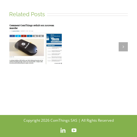
Related Posts
Retour
Sur
2
Jours
D’Exposition
Au
Salon
Innovative
City
2016
Copyright 2026 ComThings SAS | All Rights Reserved
LinkedIn
YouTube