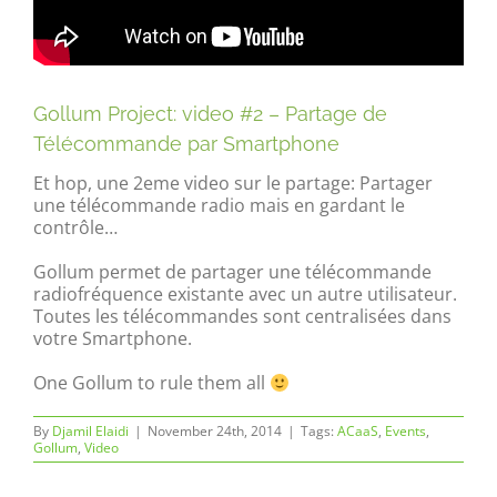
Gollum Project: video #2 – Partage de
Télécommande par Smartphone
Et hop, une 2eme video sur le partage: Partager
une télécommande radio mais en gardant le
contrôle…
Gollum permet de partager une télécommande
radiofréquence existante avec un autre utilisateur.
Toutes les télécommandes sont centralisées dans
votre Smartphone.
One Gollum to rule them all
By
Djamil Elaidi
|
November 24th, 2014
|
Tags:
ACaaS
,
Events
,
Gollum
,
Video