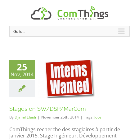
Skip
to
content
Go to...
25
Nov, 2014
tages en
SP/MarCom
Stages en SW/DSP/MarCom
By
Djamil Elaidi
|
November 25th, 2014
|
Tags:
Jobs
ComThings recherche des stagiaires à partir de
Janvier 2015. Stage Ingénieur: Développement